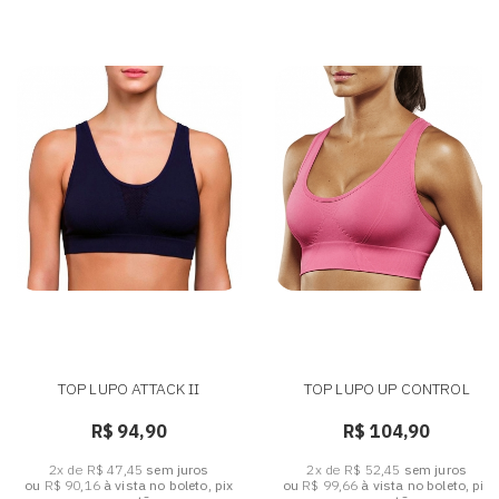
TOP LUPO ATTACK II
TOP LUPO UP CONTROL
R$ 94,90
R$ 104,90
2x de R$ 47,45
sem juros
2x de R$ 52,45
sem juros
ou
R$ 90,16
à vista no boleto, pix
ou
R$ 99,66
à vista no boleto, pix