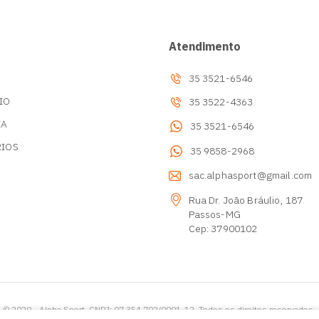
Atendimento
35 3521-6546
IO
35 3522-4363
IA
35 3521-6546
RIOS
35 9858-2968
s
sac.alphasport@gmail.com
Rua Dr. João Bráulio, 187
Passos-MG
Cep: 37900102
© 2020 - Alpha Sport. CNPJ: 07.354.702/0001-12. Todos os direitos reservados.