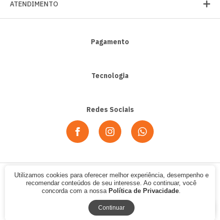
ATENDIMENTO
Pagamento
Tecnologia
Redes Sociais
Utilizamos cookies para oferecer melhor experiência, desempenho e
© 2020 - Alpha Sport. CNPJ: 07.354.702/0001-12. Todos os direitos
recomendar conteúdos de seu interesse. Ao continuar, você
reservados.
concorda com a nossa
Política de Privacidade
.
Continuar