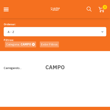
0
Ordenar:
A - Z
Filtros:
Categoria:
CAMPO
Exibir Filtros
CAMPO
Carregando...