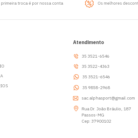
 primeira troca é por nossa conta
Os melhores descon
Atendimento
35 3521-6546
IO
35 3522-4363
IA
35 3521-6546
RIOS
35 9858-2968
s
sac.alphasport@gmail.com
Rua Dr. João Bráulio, 187
Passos-MG
Cep: 37900102