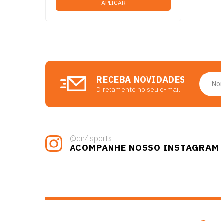
MINI BAND
MOCHILAS
MUNHEQUEIRA
PALMILHAS
POCHETE
RAQUETE
SQUEEZE
RECEBA NOVIDADES
TORNOZELEIRA ELASTICA
Diretamente no seu e-mail
TORNOZELEIRAS
VISEIRA
APITO
CALIBRADORES
@dn4sports
CINTOS
ACOMPANHE NOSSO INSTAGRAM
COQUILHA
COTOVELEIRA
COXAL
CRONOMETROS
GORRO
MASCARAS