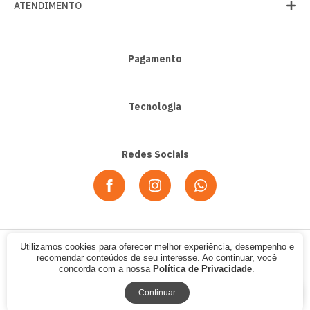
ATENDIMENTO
Pagamento
Tecnologia
Redes Sociais
Utilizamos cookies para oferecer melhor experiência, desempenho e
© 2020 - Alpha Sport. CNPJ: 07.354.702/0001-12. Todos os direitos
recomendar conteúdos de seu interesse. Ao continuar, você
reservados.
concorda com a nossa
Política de Privacidade
.
Continuar