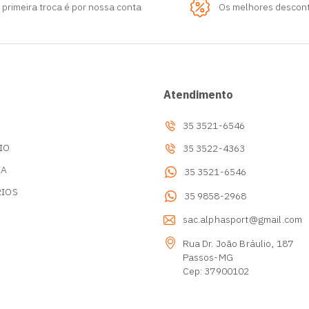
 primeira troca é por nossa conta
Os melhores descon
Atendimento
35 3521-6546
IO
35 3522-4363
IA
35 3521-6546
RIOS
35 9858-2968
s
sac.alphasport@gmail.com
Rua Dr. João Bráulio, 187
Passos-MG
Cep: 37900102