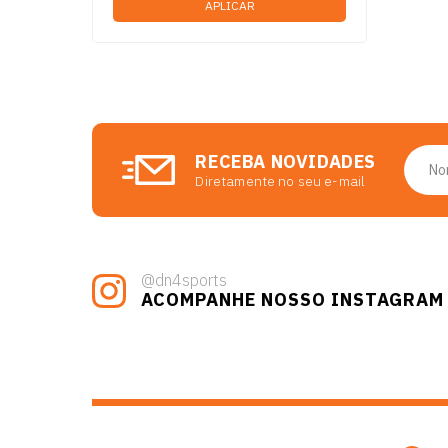
MINI BAND
MOCHILAS
MUNHEQUEIRA
PALMILHAS
POCHETE
RAQUETE
SQUEEZE
RECEBA NOVIDADES
TORNOZELEIRA ELASTICA
Diretamente no seu e-mail
TORNOZELEIRAS
VISEIRA
APITO
CALIBRADORES
@dn4sports
CINTOS
ACOMPANHE NOSSO INSTAGRAM
COQUILHA
COTOVELEIRA
COXAL
CRONOMETROS
GORRO
MASCARAS