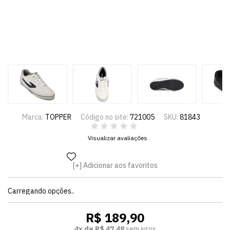
Marca:
TOPPER
Código no site:
721005
SKU:
81843
Visualizar avaliações
Adicionar aos favoritos
Carregando opções..
R$ 189,90
4x de R$ 47,48
sem juros