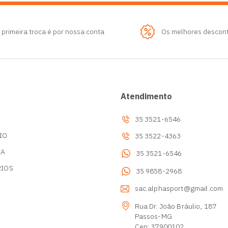
 primeira troca é por nossa conta
Os melhores descon
Atendimento
35 3521-6546
IO
35 3522-4363
IA
35 3521-6546
RIOS
35 9858-2968
s
sac.alphasport@gmail.com
Rua Dr. João Bráulio, 187
Passos-MG
Cep: 37900102