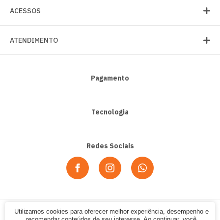
ACESSOS
ATENDIMENTO
Pagamento
Tecnologia
Redes Sociais
Utilizamos cookies para oferecer melhor experiência, desempenho e
© 2020 - Alpha Sport. CNPJ: 07.354.702/0001-12. Todos os direitos
recomendar conteúdos de seu interesse. Ao continuar, você