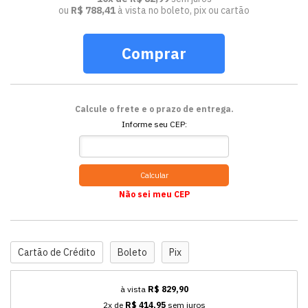
ou
R$ 788,41
à vista no boleto, pix ou cartão
Comprar
Calcule o frete e o prazo de entrega.
Informe seu CEP:
Calcular
Não sei meu CEP
Cartão de Crédito
Boleto
Pix
à vista
R$ 829,90
2x de
R$ 414,95
sem juros