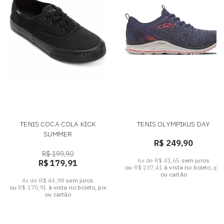
TENIS COCA COLA KICK
TENIS OLYMPIKUS DAY
SUMMER
R$ 249,90
R$ 199,90
6x de R$ 41,65
sem juros
R$ 179,91
ou
R$ 237,41
à vista no boleto, pix
ou cartão
4x de R$ 44,98
sem juros
ou
R$ 170,91
à vista no boleto, pix
ou cartão