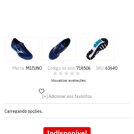
Marca:
MIZUNO
Código no site:
718506
SKU:
63640
Visualizar avaliações
Adicionar aos favoritos
Carregando opções..
Indisponível