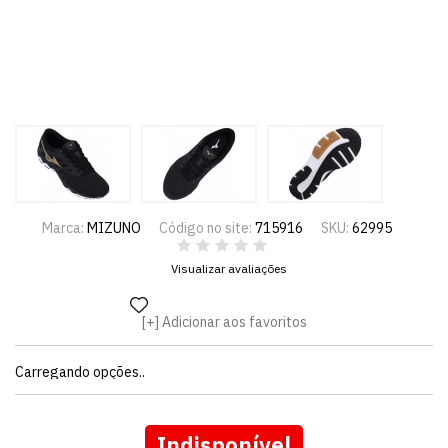
Marca:
MIZUNO
Código no site:
715916
SKU:
62995
Visualizar avaliações
Adicionar aos favoritos
Carregando opções..
Indisponível