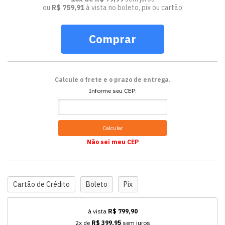
ou
R$ 759,91
à vista no boleto, pix ou cartão
Comprar
Calcule o frete e o prazo de entrega.
Informe seu CEP:
Calcular
Não sei meu CEP
Cartão de Crédito
Boleto
Pix
à vista
R$ 799,90
2x de
R$ 399,95
sem juros