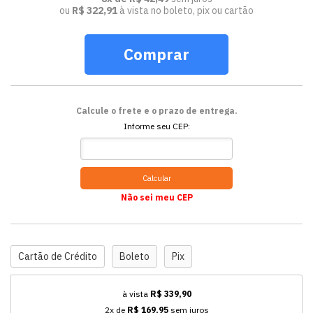
ou
R$ 322,91
à vista no boleto, pix ou cartão
Comprar
Calcule o frete e o prazo de entrega.
Informe seu CEP:
Calcular
Não sei meu CEP
Cartão de Crédito
Boleto
Pix
à vista
R$ 339,90
2x de
R$ 169,95
sem juros