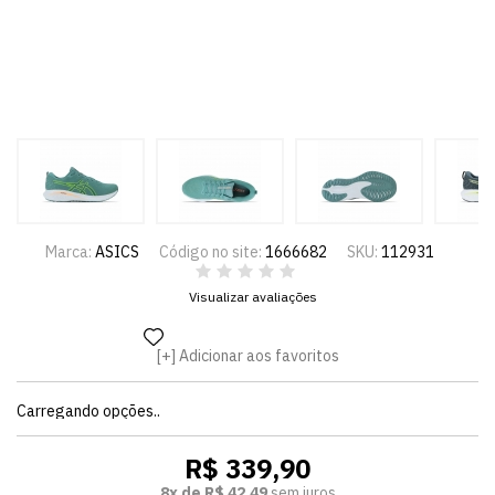
Marca:
ASICS
Código no site:
1666682
SKU:
112931
Visualizar avaliações
Adicionar aos favoritos
Carregando opções..
R$ 339,90
8x de R$ 42,49
sem juros