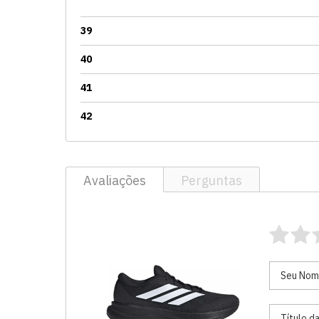
39
40
41
42
Avaliações
Perguntas