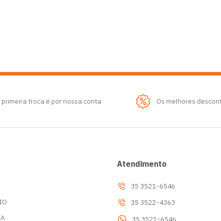
 primeira troca é por nossa conta
Os melhores descon
Atendimento
35 3521-6546
IO
35 3522-4363
IA
35 3521-6546