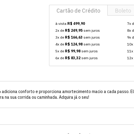
Cartão de Crédito
Boleto
à vista
R$ 499,90
7x 
2x de
R$ 249,95
sem juros
8x 
3x de
R$ 166,63
sem juros
9x 
4x de
R$ 124,98
sem juros
10x
5x de
R$ 99,98
sem juros
11x
6x de
R$ 83,32
sem juros
12x
n 6 adiciona conforto e proporciona amortecimento macio a cada passo. E
ra na sua corrida ou caminhada. Adquira já o seu!