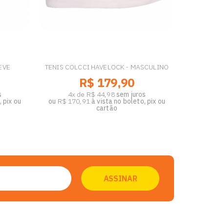
EVE
TENIS COLCCI HAVELOCK - MASCULINO
R$ 179,90
s
4x de R$ 44,98
sem juros
 pix ou
ou
R$ 170,91
à vista no boleto, pix ou
cartão