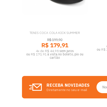
TENIS COCA COLA KICK SUMMER
R$ 199,90
R$ 179,91
ou
R$ 
4x de R$ 44,98
sem juros
ou
R$ 170,91
à vista no boleto, pix ou
cartão
RECEBA NOVIDADES
Diretamente no seu e-mail