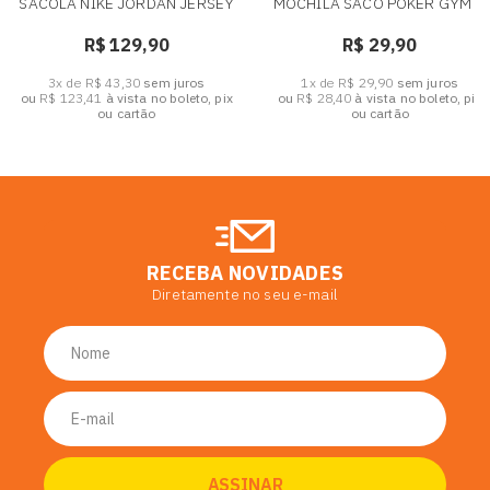
SACOLA NIKE JORDAN JERSEY
MOCHILA SACO POKER GYM II
R$ 129,90
R$ 29,90
3x de R$ 43,30
sem juros
1x de R$ 29,90
sem juros
ou
R$ 123,41
à vista no boleto, pix
ou
R$ 28,40
à vista no boleto, pix
ou cartão
ou cartão
RECEBA NOVIDADES
Diretamente no seu e-mail