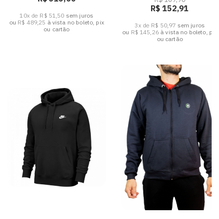
R$ 152,91
10x de R$ 51,50
sem juros
ou
R$ 489,25
à vista no boleto, pix
3x de R$ 50,97
sem juros
ou cartão
ou
R$ 145,26
à vista no boleto, pix
ou cartão