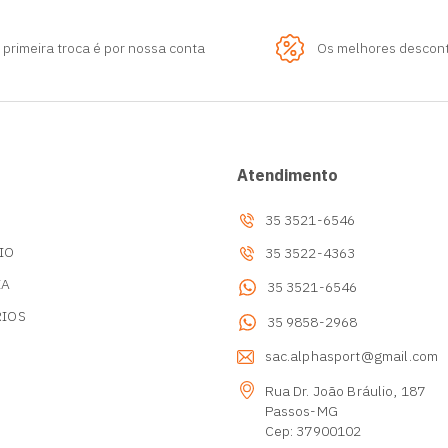
 primeira troca é por nossa conta
Os melhores descon
Atendimento
35 3521-6546
IO
35 3522-4363
IA
35 3521-6546
RIOS
35 9858-2968
s
sac.alphasport@gmail.com
Rua Dr. João Bráulio, 187
Passos-MG
Cep: 37900102