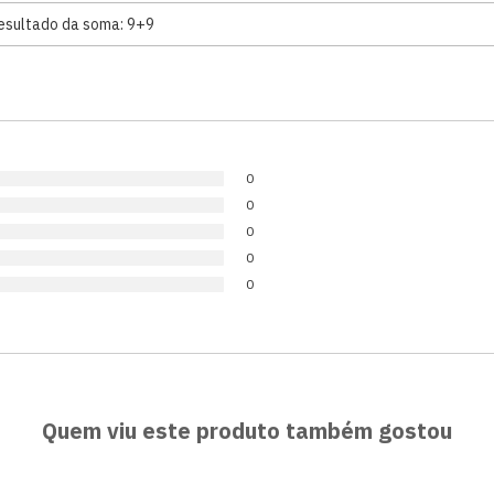
0
0
0
0
0
Quem viu este produto também gostou