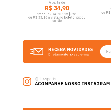
A partir de
R$ 34,90
ou
R$
1x de R$ 34,90
sem juros
ou
R$ 33,16
à vista no boleto, pix ou
cartão
RECEBA NOVIDADES
Diretamente no seu e-mail
@dn4sports
ACOMPANHE NOSSO INSTAGRAM