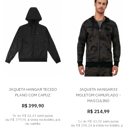
JAQUETA HANGAR TECIDO
JAQUETA HANGAR33
PLANO COM CAPUZ
MOLETOM CAMUFLADO -
MASCULINO
R$ 399,90
R$ 214,99
9x de R$ 44,43
sem juros
ou
R$ 379,91
à vista no boleto, pix
5x de R$ 43,00
sem juros
ou cartão
ou
R$ 204,24
à vista no boleto, pix