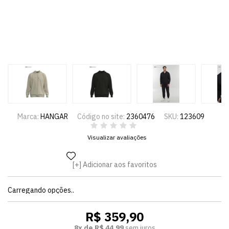
Marca:
HANGAR
Código no site:
2360476
SKU:
123609
Visualizar avaliações
Adicionar aos favoritos
Carregando opções..
R$ 359,90
8x de R$ 44,99
sem juros