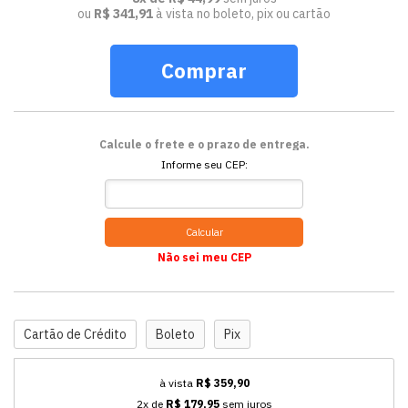
ou
R$ 341,91
à vista no boleto, pix ou cartão
Comprar
Calcule o frete e o prazo de entrega.
Informe seu CEP:
Calcular
Não sei meu CEP
Cartão de Crédito
Boleto
Pix
à vista
R$ 359,90
2x de
R$ 179,95
sem juros