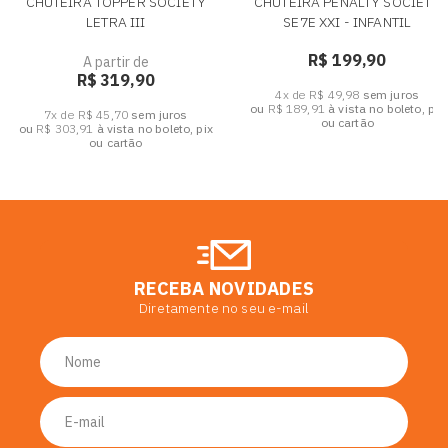
CHUTEIRA TOPPER SOCIETY
CHUTEIRA PENALTY SOCIETY
LETRA III
SE7E XXI - INFANTIL
R$ 199,90
A partir de
R$ 319,90
4x de R$ 49,98
sem juros
ou
R$ 189,91
à vista no boleto, pix
7x de R$ 45,70
sem juros
ou cartão
ou
R$ 303,91
à vista no boleto, pix
ou cartão
RECEBA NOVIDADES
Diretamente no seu e-mail