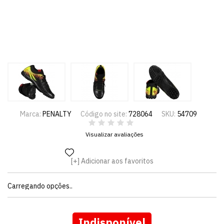
Marca:
PENALTY
Código no site:
728064
SKU:
54709
Visualizar avaliações
Adicionar aos favoritos
Carregando opções..
Indisponível