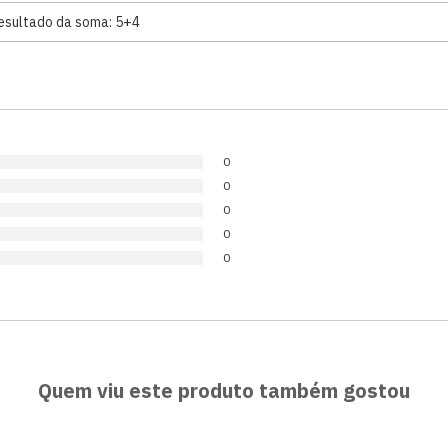
0
0
0
0
0
Quem viu este produto também gostou