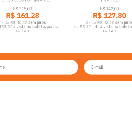
POR 13 CLUB FG - INFANTIL
INFANTIL
R$ 315,00
R$ 142,00
R$ 161,28
R$ 127,80
4x de R$ 40,32
sem juros
3x de R$ 42,60
sem juro
153,22
à vista no boleto, pix ou
ou
R$ 121,41
à vista no boleto,
cartão
cartão