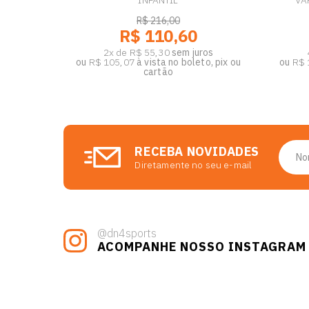
INFANTIL
VA
R$ 216,00
R$ 110,60
2x de R$ 55,30
sem juros
ou
R$ 105,07
à vista no boleto, pix ou
ou
R$ 
cartão
RECEBA NOVIDADES
Diretamente no seu e-mail
@dn4sports
ACOMPANHE NOSSO INSTAGRAM