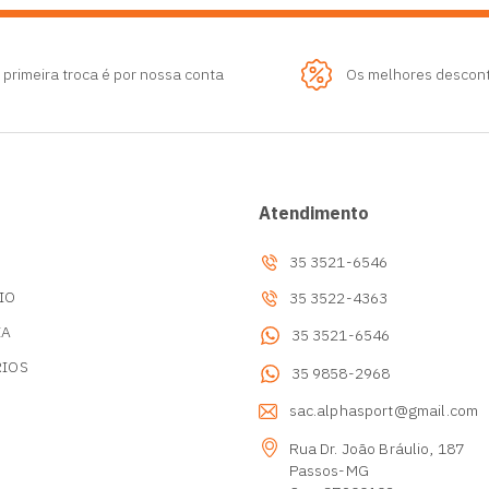
 primeira troca é por nossa conta
Os melhores descon
Atendimento
35 3521-6546
IO
35 3522-4363
IA
35 3521-6546
RIOS
35 9858-2968
s
sac.alphasport@gmail.com
Rua Dr. João Bráulio, 187
Passos-MG