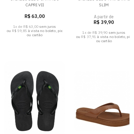
CAPRI VII
SLIM
R$ 63,00
A partir de
R$ 39,90
1x de R$ 63,00
sem juros
ou
R$ 59,85
à vista no boleto, pix
1x de R$ 39,90
sem juros
ou cartão
ou
R$ 37,91
à vista no boleto, pix
ou cartão