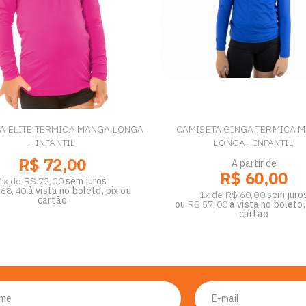
A ELITE TERMICA MANGA LONGA
CAMISETA GINGA TERMICA 
- INFANTIL
LONGA - INFANTIL
R$ 72,00
A partir de
R$ 60,00
1x de R$ 72,00
sem juros
 68,40
à vista no boleto, pix ou
1x de R$ 60,00
sem juro
cartão
ou
R$ 57,00
à vista no boleto,
cartão