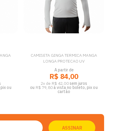
MANGA
CAMISETA GINGA TERMICA MANGA
LONGA PROTECAO UV
A partir de
R$ 84,00
s
2x de R$ 42,00
sem juros
 pix ou
ou
R$ 79,80
à vista no boleto, pix ou
cartão