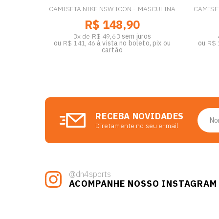
CAMISETA NIKE NSW ICON - MASCULINA
CAMISET
R$ 148,90
3x de R$ 49,63
sem juros
ou
R$ 141,46
à vista no boleto, pix ou
ou
R$ 
cartão
RECEBA NOVIDADES
Diretamente no seu e-mail
@dn4sports
ACOMPANHE NOSSO INSTAGRAM