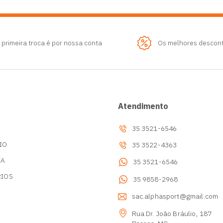
 primeira troca é por nossa conta
Os melhores descon
Atendimento
35 3521-6546
IO
35 3522-4363
IA
35 3521-6546
RIOS
35 9858-2968
s
sac.alphasport@gmail.com
Rua Dr. João Bráulio, 187