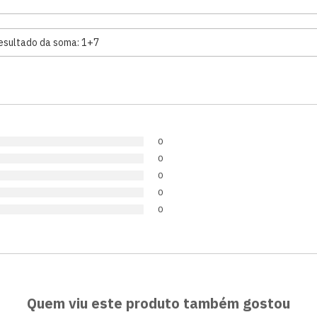
0
0
0
0
0
Quem viu este produto também gostou