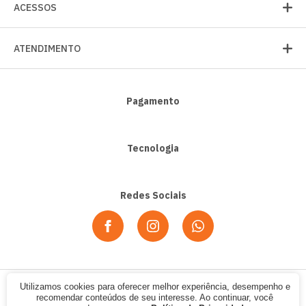
ACESSOS
ATENDIMENTO
Pagamento
Tecnologia
Redes Sociais
Utilizamos cookies para oferecer melhor experiência, desempenho e
© 2020 - Alpha Sport. CNPJ: 07.354.702/0001-12. Todos os direitos
recomendar conteúdos de seu interesse. Ao continuar, você
reservados.