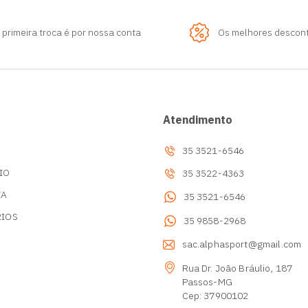
 primeira troca é por nossa conta
Os melhores descon
Atendimento
35 3521-6546
IO
35 3522-4363
IA
35 3521-6546
RIOS
35 9858-2968
s
sac.alphasport@gmail.com
Rua Dr. João Bráulio, 187
Passos-MG
Cep: 37900102