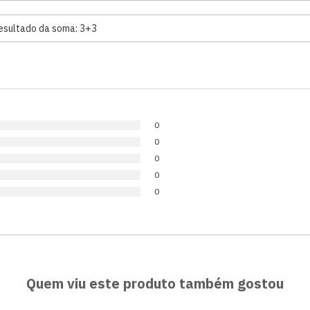
0
0
0
0
0
Quem viu este produto também gostou