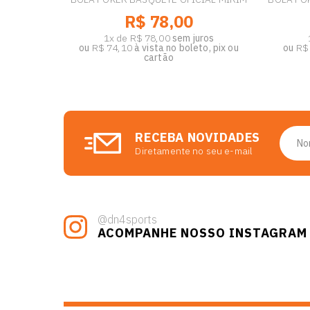
R$ 78,00
1x de R$ 78,00
sem juros
ou
R$ 74,10
à vista no boleto, pix ou
ou
R$
cartão
RECEBA NOVIDADES
Diretamente no seu e-mail
@dn4sports
ACOMPANHE NOSSO INSTAGRAM