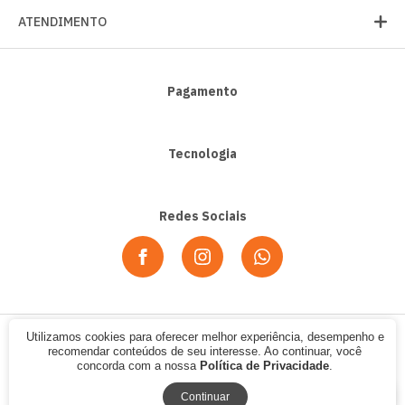
ATENDIMENTO
Pagamento
Tecnologia
Redes Sociais
Utilizamos cookies para oferecer melhor experiência, desempenho e
© 2020 - Alpha Sport. CNPJ: 07.354.702/0001-12. Todos os direitos
recomendar conteúdos de seu interesse. Ao continuar, você
reservados.
concorda com a nossa
Política de Privacidade
.
Continuar