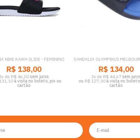
A NIKE KAWA SLIDE - FEMININO
SANDALIA OLYMPIKUS MELBOUR
R$ 138,00
R$ 134,00
3x de R$ 46,00
sem juros
3x de R$ 44,67
sem juro
131,10
à vista no boleto, pix ou
ou
R$ 127,30
à vista no boleto,
cartão
cartão