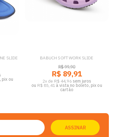
NE SLIDE
BABUCH SOFT WORK SLIDE
R$ 99,90
R$ 89,91
s
 pix ou
2x de R$ 44,96
sem juros
ou
R$ 85,41
à vista no boleto, pix ou
cartão