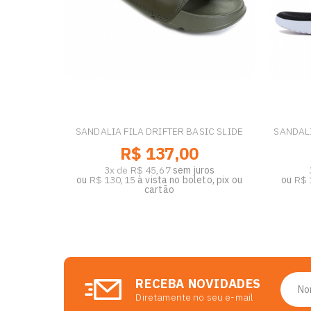
SANDALIA FILA DRIFTER BASIC SLIDE
SANDALI
R$ 137,00
3x de R$ 45,67
sem juros
ou
R$ 130,15
à vista no boleto, pix ou
ou
R$ 
cartão
RECEBA NOVIDADES
Diretamente no seu e-mail